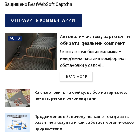
Защищено BestWebSoft Captcha
Автокилимки: чому варто вміти
AUTO
обирати ідеальний комплект
Якісні автомобільні килимки –
невід'ємна частина комфортної
обстановки у салоні...
READ MORE
Как изготовить наклейку: выбор материалов,
печать, резка и рекомендации
Продвижение в X: почему нельзя откладывать
развитие аккаунта и как работает органическое
продвижение