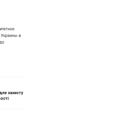
итетное
 Украины в
 до
для захисту
ості