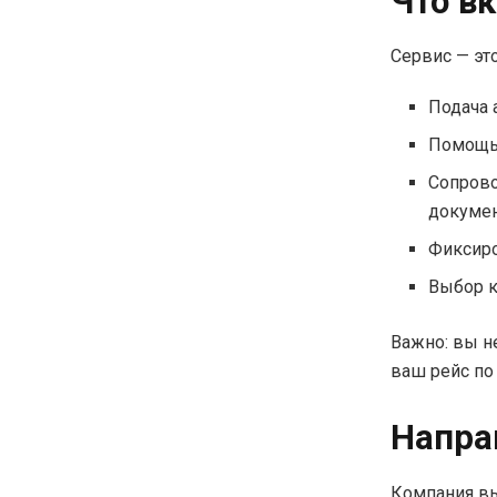
Что в
Сервис — эт
Подача 
Помощь 
Сопрово
докумен
Фиксиро
Выбор к
Важно: вы н
ваш рейс по
Напра
Компания вы