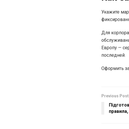
Укажите мар
фиксированн
Для корпора
обслуживани
Европу — се
последней.
Оформить за
Previous Post
Підготов
правила,