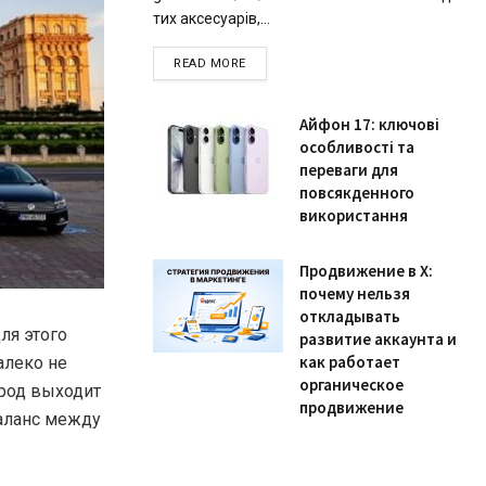
тих аксесуарів,...
READ MORE
Айфон 17: ключові
особливості та
переваги для
повсякденного
використання
Продвижение в X:
почему нельзя
откладывать
ля этого
развитие аккаунта и
как работает
алеко не
органическое
ород выходит
продвижение
баланс между