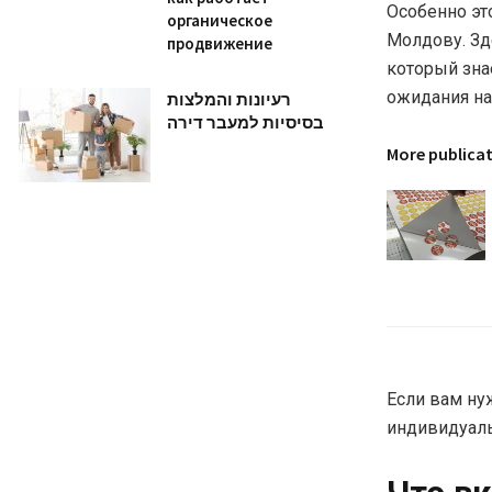
Особенно эт
органическое
Молдову. Зд
продвижение
который зна
ожидания на
רעיונות והמלצות
בסיסיות למעבר דירה
More publica
Если вам н
индивидуаль