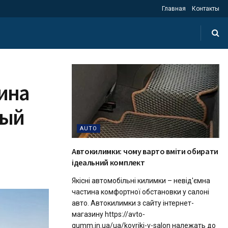
Главная
Контакты
ина
ный
AUTO
Автокилимки: чому варто вміти обирати
ідеальний комплект
Якісні автомобільні килимки – невід'ємна
частина комфортної обстановки у салоні
авто. Автокилимки з сайту інтернет-
магазину https://avto-
gumm.in.ua/ua/kovriki-v-salon належать до