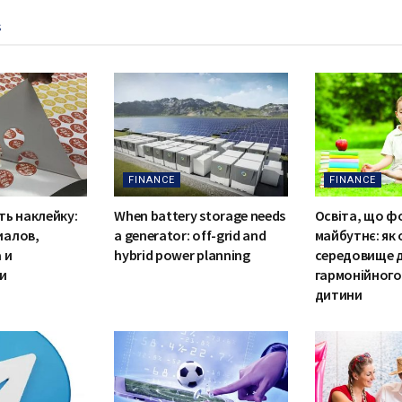
s
FINANCE
FINANCE
ть наклейку:
When battery storage needs
Освіта, що ф
иалов,
a generator: off-grid and
майбутнє: як
 и
hybrid power planning
середовище 
и
гармонійного
дитини