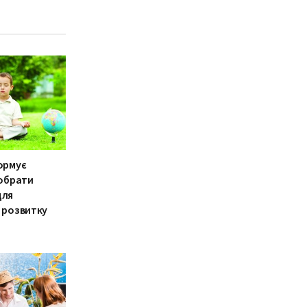
ормує
 обрати
для
 розвитку