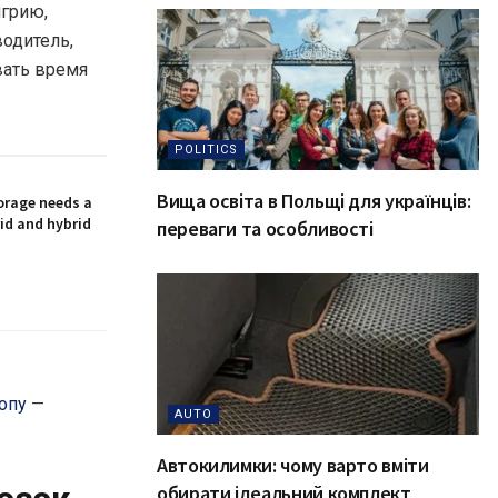
нгрию,
одитель,
вать время
POLITICS
Вища освіта в Польщі для українців:
orage needs a
rid and hybrid
переваги та особливості
опу
—
AUTO
Автокилимки: чому варто вміти
обирати ідеальний комплект