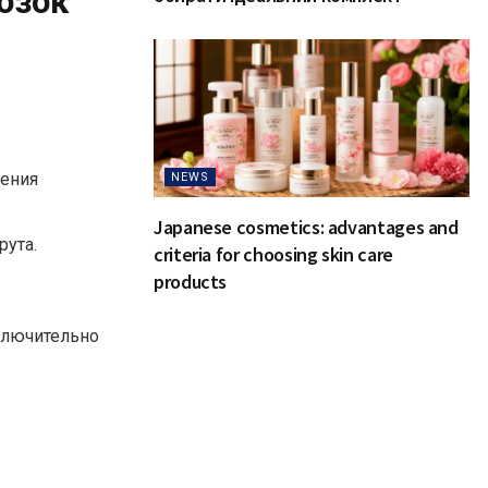
озок
ления
NEWS
Japanese cosmetics: advantages and
рута.
criteria for choosing skin care
products
ключительно