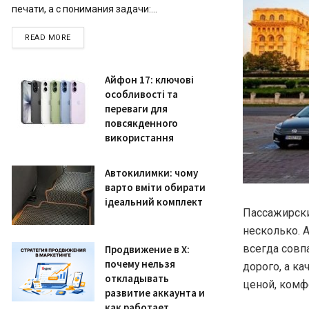
печати, а с понимания задачи:...
READ MORE
Айфон 17: ключові
особливості та
переваги для
повсякденного
використання
Автокилимки: чому
варто вміти обирати
ідеальний комплект
Пассажирски
несколько.
А
всегда совп
Продвижение в X:
почему нельзя
дорого, а к
откладывать
ценой, комф
развитие аккаунта и
как работает