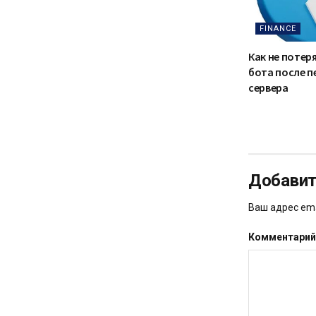
FINANCE
Как не потер
бота после п
сервера
Добавит
Ваш адрес ema
Комментари