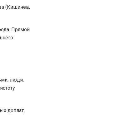
ва (Кишинёв,
рода. Прямой
ишнего
ьми, люди,
истоту
ых доплат,