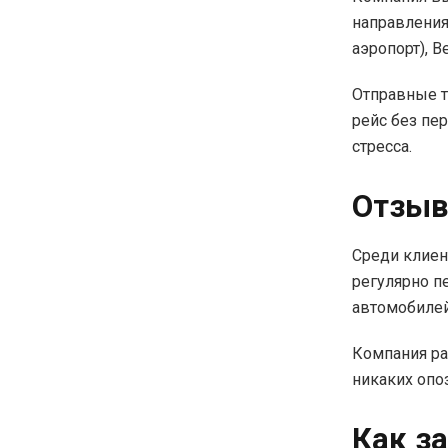
направления
аэропорт), В
Отправные т
рейс без пе
стресса.
Отзыв
Среди клиен
регулярно п
автомобилей
Компания ра
никаких опо
Как з