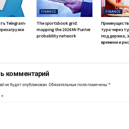
FINANCE
FINANCE
ять Telegram-
The sportsbook grid:
Преимуществ
ерезагрузки
mapping the 2026 Mr Punter
тура через т
probability network
поддержка, 
времени и ри
ь комментарий
*
il не будет опубликован.
Обязательные поля помечены
*
й