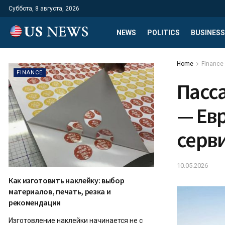
Суббота, 8 августа, 2026
NEWS
POLITICS
BUSINESS
Home
Finance
FINANCE
Пасс
— Ев
серв
10.05.2026
Как изготовить наклейку: выбор
материалов, печать, резка и
рекомендации
Изготовление наклейки начинается не с