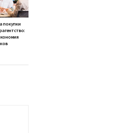
а покупки
урагентство:
экономия
сков