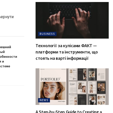
вернути
BUSINESS
Технології за кулісами ФАКТ —
нешний
платформи та інструменти, що
ный
собенности
стоять на варті інформації
я и
истеме
NEWS
A Step-by-Step Guide to Creating a