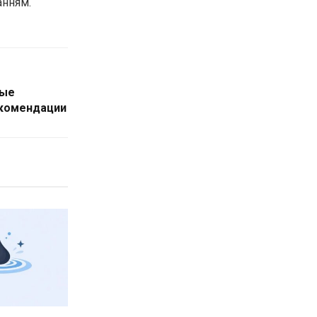
анням.
ные
екомендации