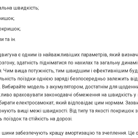
льна швидкість;
ришок;
покришок;
и та ін.
двигуна є одним із найважливіших параметрів, який визнач
згону, здатність підніматися по нахилах та загальну динамі
. Чим вища потужність, тим швидшим і ефективнішим буде
льність поїздки однією заряді безпосередньо залежить від
. Вибирайте модель з акумулятором, достатнім для щоденн
ажливо враховувати законодавчі обмеження на швидкість 
ибирати електросамокат, який відповідає цим нормам. Зазв
онують вищі межі швидкості. Від типу та якості покришок 
 поїздок та стійкість на дорозі.
 шини забезпечують кращу амортизацію та зчеплення. Це 