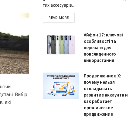
тих аксесуарів,...
READ MORE
Айфон 17: ключові
особливості та
переваги для
повсякденного
використання
Продвижение в X:
почему нельзя
даючи
откладывать
дстані.
Вибір
развитие аккаунта и
как работает
, які
органическое
продвижение