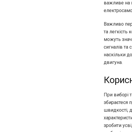
важливе на н
електросамо
Важливо пер
та легкість 
можуть значн
сигналів та
наскільки д
двигуна.
Корисн
При виборі т
збираєтеся 
швидкості, д
характеристи
зробити усві