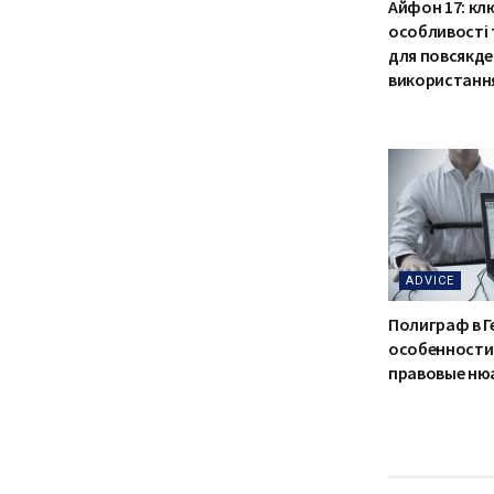
Айфон 17: кл
особливості 
для повсякд
використанн
ADVICE
Полиграф в Г
особенности
правовые ню