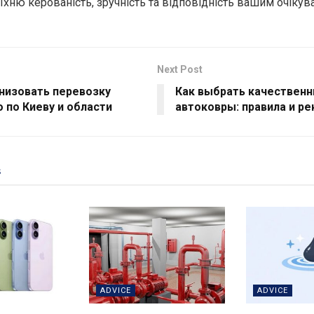
їхню керованість, зручність та відповідність вашим очікув
Next Post
анизовать перевозку
Как выбрать качествен
 по Киеву и области
автоковры: правила и р
s
ADVICE
ADVICE