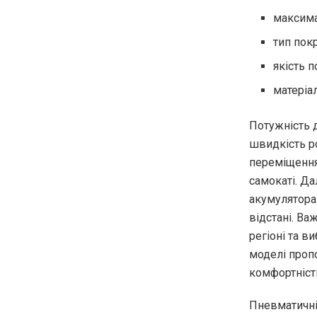
максима
тип пок
якість 
матеріал
Потужність 
швидкість ро
переміщення
самокаті. Да
акумулятора
відстані. В
регіоні та в
моделі проп
комфортність
Пневматичні