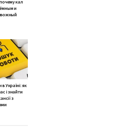
 почему кал
ёмным и
ревожный
в Україні: як
ас і знайти
ансії з
ами