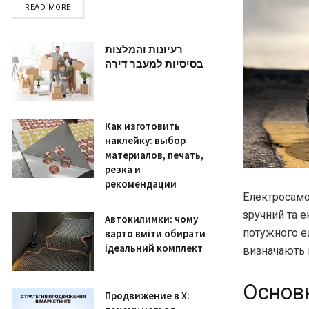
READ MORE
רעיונות והמלצות
בסיסיות למעבר דירה
Как изготовить
наклейку: выбор
материалов, печать,
резка и
рекомендации
Електросамо
зручний та е
Автокилимки: чому
потужного ел
варто вміти обирати
ідеальний комплект
визначають й
Основн
Продвижение в X: