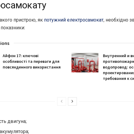
росамокату
такого пристрою, як
потужний електросамокат
, необхідно з
і показники:
tions
Айфон 17: ключові
Внутренний и в
особливості та переваги для
противопожар
повсякденного використання
водопровод: о
проектировани
требования к с
сть двигуна;
 акумулятора;