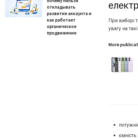
почему нельзя
елект
откладывать
развитие аккаунта и
как работает
При виборі 
органическое
увагу на так
продвижение
More publica
потужні
ємність