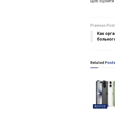
щоб оцінити 
Previous Post
Как орг
больного
Related
Post
ADVICE