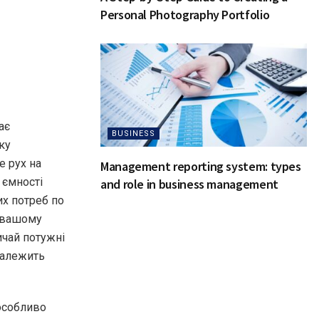
Personal Photography Portfolio
ає
BUSINESS
ку
 рух на
Management reporting system: types
 ємності
and role in business management
их потреб по
у вашому
ичай потужні
залежить
особливо