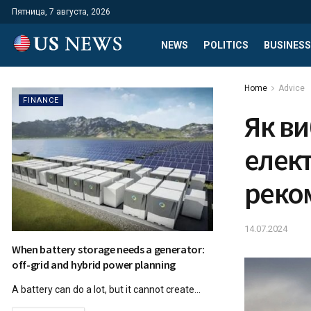
Пятница, 7 августа, 2026
NEWS
POLITICS
BUSINESS
Home
Advice
FINANCE
Як в
елект
реко
14.07.2024
When battery storage needs a generator:
off-grid and hybrid power planning
A battery can do a lot, but it cannot create...