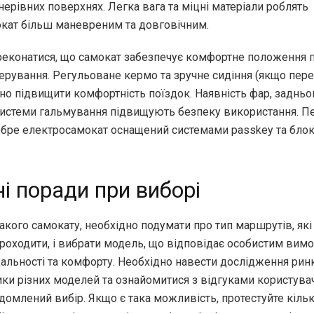
ерівних поверхнях. Легка вага та міцні матеріали роблять
кат більш маневреним та довговічним.
еконатися, що самокат забезпечує комфортне положення пі
керування. Регульоване кермо та зручне сидіння (якщо пер
о підвищити комфортність поїздок. Наявність фар, задньог
 системи гальмування підвищують безпеку використання. Пе
обре електросамокат оснащений системами passkey та бло
і поради при виборі
акого самокату, необхідно подумати про тип маршрутів, які
проходити, і вибрати модель, що відповідає особистим вим
альності та комфорту. Необхідно навести дослідження ринк
ки різних моделей та ознайомитися з відгуками користувач
домлений вибір. Якщо є така можливість, протестуйте кіль