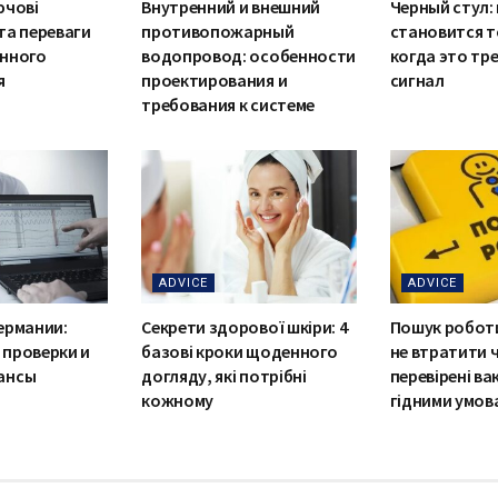
ючові
Внутренний и внешний
Черный стул:
та переваги
противопожарный
становится т
енного
водопровод: особенности
когда это т
я
проектирования и
сигнал
требования к системе
ADVICE
ADVICE
ермании:
Секрети здорової шкіри: 4
Пошук роботи 
 проверки и
базові кроки щоденного
не втратити ч
ансы
догляду, які потрібні
перевірені вак
кожному
гідними умов