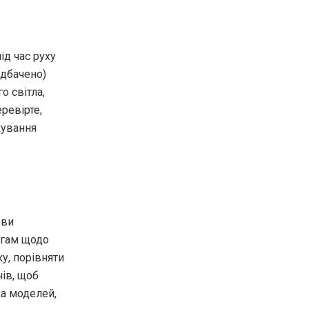
д час руху
едбачено)
о світла,
ревірте,
кування
 ви
огам щодо
у, порівняти
ів, щоб
ка моделей,