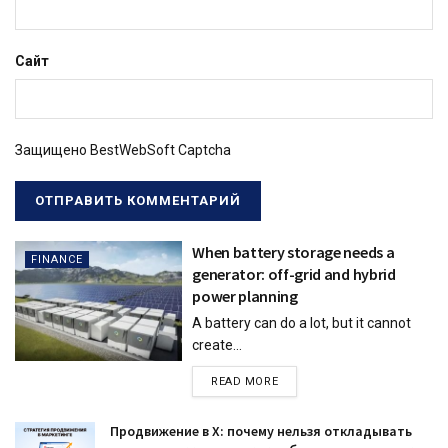
Сайт
Защищено BestWebSoft Captcha
When battery storage needs a
FINANCE
generator: off-grid and hybrid
power planning
A battery can do a lot, but it cannot
create...
READ MORE
Продвижение в X: почему нельзя откладывать