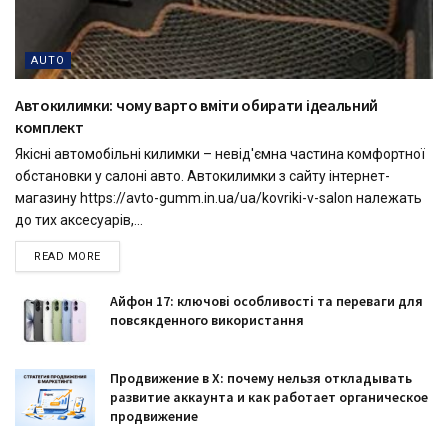
AUTO
Автокилимки: чому варто вміти обирати ідеальний
комплект
Якісні автомобільні килимки – невід'ємна частина комфортної
обстановки у салоні авто. Автокилимки з сайту інтернет-
магазину https://avto-gumm.in.ua/ua/kovriki-v-salon належать
до тих аксесуарів,...
READ MORE
Айфон 17: ключові особливості та переваги для
повсякденного використання
Продвижение в X: почему нельзя откладывать
развитие аккаунта и как работает органическое
продвижение