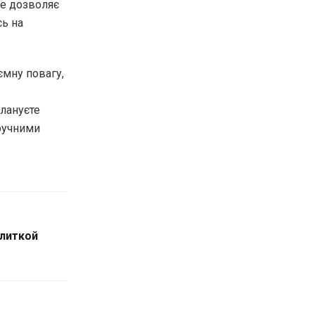
Це дозволяє
сь на
ємну повагу,
плануєте
зручними
литкой