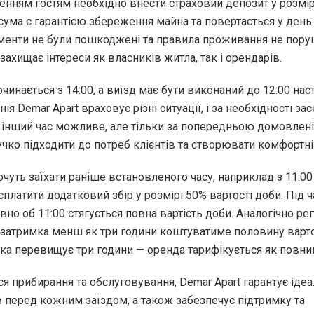
енням гостям необхідно внести страховий депозит у розмір
сума є гарантією збереження майна та повертається у день 
менти не були пошкоджені та правила проживання не пору
 захищає інтереси як власників житла, так і орендарів.
очинається з 14:00, а виїзд має бути виконаний до 12:00 нас
ія Demar Apart враховує різні ситуації, і за необхідності за
 інший час можливе, але тільки за попередньою домовлені
чко підходити до потреб клієнтів та створювати комфортні
очуть заїхати раніше встановленого часу, наприклад з 11:00 
платити додатковий збір у розмірі 50% вартості доби. Під ч
вно об 11:00 стягується повна вартість доби. Аналогічно ре
: затримка менш як три години коштуватиме половину варто
ка перевищує три години — оренда тарифікується як повни
я прибирання та обслуговування, Demar Apart гарантує ідеа
в перед кожним заїздом, а також забезпечує підтримку та