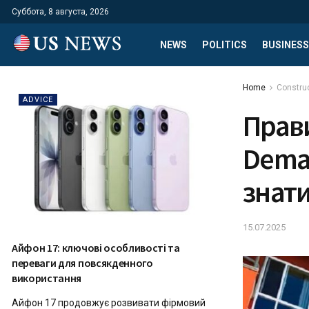
Суббота, 8 августа, 2026
NEWS
POLITICS
BUSINESS
Home
Constru
ADVICE
Прав
Demar
знати
15.07.2025
Айфон 17: ключові особливості та
переваги для повсякденного
використання
Айфон 17 продовжує розвивати фірмовий