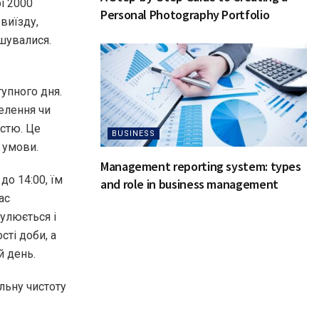
і 2000
Personal Photography Portfolio
виїзду,
шувалися.
тупного дня.
селення чи
стю. Це
BUSINESS
 умови.
Management reporting system: types
до 14:00, їм
and role in business management
ас
гулюється і
сті доби, а
й день.
льну чистоту