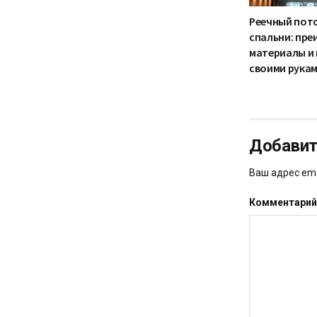
Реечный пот
спальни: пре
материалы и
своими рука
Добавит
Ваш адрес ema
Комментари