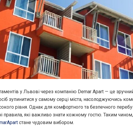
аментів у Львові через компанію Demar Apart — це зручний
осіб зупинитися у самому серці міста, насолоджуючись ком
окого рівня.
Однак для комфортного та безпечного перебу
ні правила, які важливо знати кожному гостю. Таким чином
marApart
стане чудовим вибором.