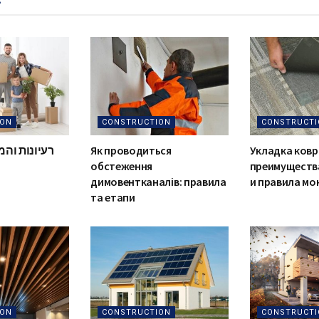
s
ION
CONSTRUCTION
CONSTRUCTI
רעיונות והמ
Як проводиться
Укладка ковр
обстеження
преимуществ
димовентканалів: правила
и правила м
та етапи
ION
CONSTRUCTION
CONSTRUCTI