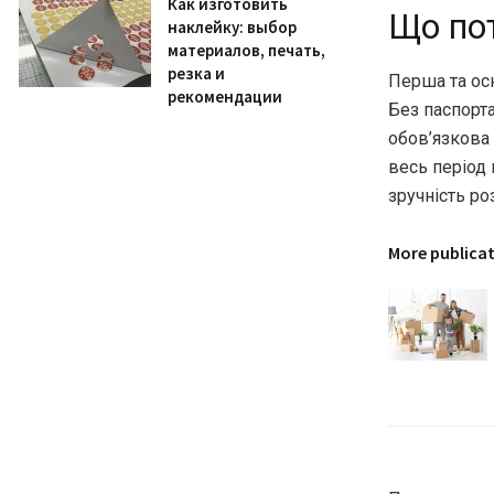
Как изготовить
Що пот
наклейку: выбор
материалов, печать,
резка и
Перша та осн
рекомендации
Без паспорт
обов’язкова 
весь період 
зручність ро
More publica