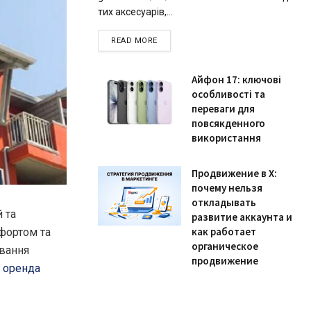
тих аксесуарів,...
READ MORE
Айфон 17: ключові
особливості та
переваги для
повсякденного
використання
Продвижение в X:
почему нельзя
откладывать
 та
развитие аккаунта и
как работает
фортом та
органическое
вання
продвижение
,
оренда