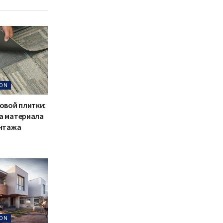
ON
овой плитки:
а материала
онтажа
ON