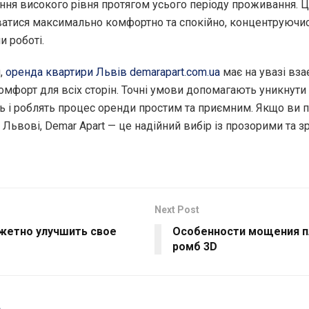
ння високого рівня протягом усього періоду проживання. 
ватися максимально комфортно та спокійно, концентруючи
и роботі.
,
оренда квартири Львів demarapart.com.ua
має на увазі вза
омфорт для всіх сторін. Точні умови допомагають уникнути
ь і роблять процес оренди простим та приємним. Якщо ви 
 Львові, Demar Apart — це надійний вибір із прозорими та 
Next Post
жетно улучшить свое
Особенности мощения п
ромб 3D