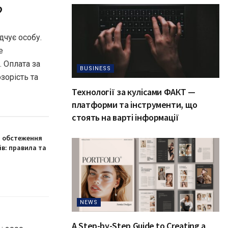
?
дчує особу.
е
. Оплата за
BUSINESS
зорість та
Технології за кулісами ФАКТ —
платформи та інструменти, що
стоять на варті інформації
я обстеження
в: правила та
NEWS
A Step-by-Step Guide to Creating a