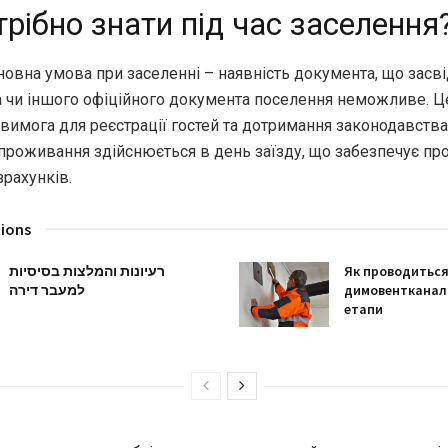
рібно знати під час заселення
овна умова при заселенні – наявність документа, що засві
а чи іншого офіційного документа поселення неможливе. Ц
вимога для реєстрації гостей та дотримання законодавства
проживання здійснюється в день заїзду, що забезпечує про
зрахунків.
tions
רעיונות והמלצות בסיסיות
Як проводитьс
למעבר דירה
димовентканалі
етапи