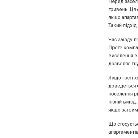
Перед засел
гривень. Ця 
якщо апарта
Такий підхід
Час заїзду п
Проте компан
виселення в
дозволяє гну
Якщо гості х
доведеться с
поселення рі
пізній виїзд
якщо затрим
Що стосуєтьс
апартаменті