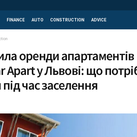
FINANCE
AUTO
CONSTRUCTION
ADVICE
ction
ила оренди апартаментів
 Apart у Львові: що потр
 під час заселення