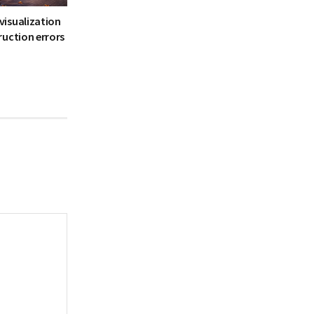
isualization
ruction errors