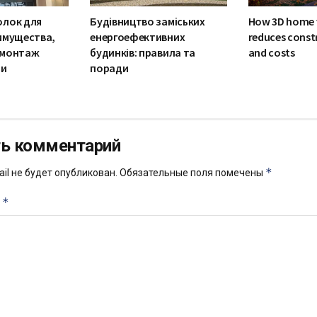
олок для
Будівництво заміських
How 3D home v
имущества,
енергоефективних
reduces const
 монтаж
будинків: правила та
and costs
ми
поради
ь комментарий
*
il не будет опубликован.
Обязательные поля помечены
*
й