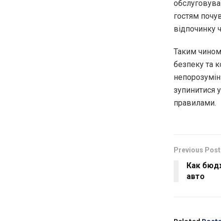
обслуговува
гостям почу
відпочинку ч
Таким чином
безпеку та к
непорозумін
зупинитися у
правилами.
Previous Post
Как бюд
авто