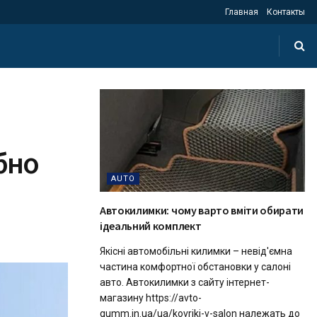
Главная
Контакты
ібно
AUTO
Автокилимки: чому варто вміти обирати
ідеальний комплект
Якісні автомобільні килимки – невід'ємна
частина комфортної обстановки у салоні
авто. Автокилимки з сайту інтернет-
магазину https://avto-
gumm.in.ua/ua/kovriki-v-salon належать до