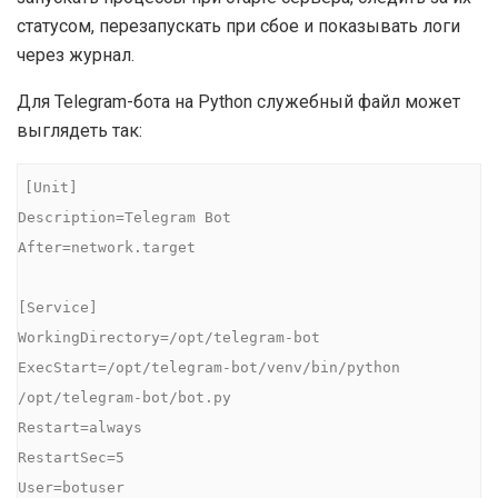
статусом, перезапускать при сбое и показывать логи
через журнал.
Для Telegram-бота на Python служебный файл может
выглядеть так:
[Unit]

Description=Telegram Bot

After=network.target

[Service]

WorkingDirectory=/opt/telegram-bot

ExecStart=/opt/telegram-bot/venv/bin/python 
/opt/telegram-bot/bot.py

Restart=always

RestartSec=5

User=botuser
