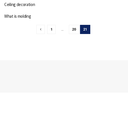
Ceiling decoration
What is molding
1
…
20
21